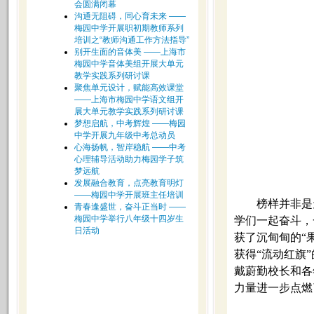
会圆满闭幕
沟通无阻碍，同心育未来 ——
梅园中学开展职初期教师系列
培训之“教师沟通工作方法指导”
别开生面的音体美 ——上海市
梅园中学音体美组开展大单元
教学实践系列研讨课
聚焦单元设计，赋能高效课堂
——上海市梅园中学语文组开
展大单元教学实践系列研讨课
梦想启航，中考辉煌 ——梅园
中学开展九年级中考总动员
心海扬帆，智岸稳航 ——中考
心理辅导活动助力梅园学子筑
梦远航
发展融合教育，点亮教育明灯
——梅园中学开展班主任培训
榜样并非是
青春逢盛世，奋斗正当时 ——
梅园中学举行八年级十四岁生
学们一起奋斗，
日活动
获了沉甸甸的“
获得“流动红旗
戴蔚勤校长和各
力量进一步点燃