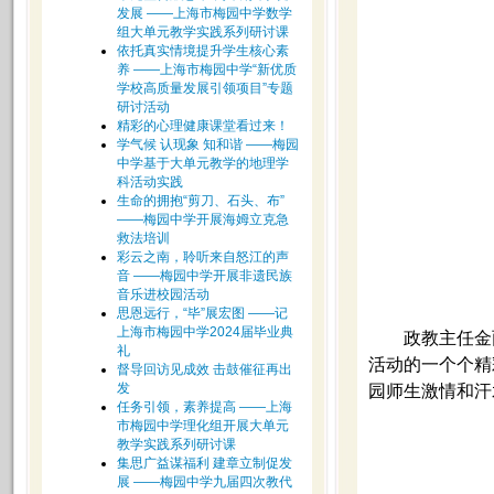
发展 ——上海市梅园中学数学
组大单元教学实践系列研讨课
依托真实情境提升学生核心素
养 ——上海市梅园中学“新优质
学校高质量发展引领项目”专题
研讨活动
精彩的心理健康课堂看过来！
学气候 认现象 知和谐 ——梅园
中学基于大单元教学的地理学
科活动实践
生命的拥抱“剪刀、石头、布”
——梅园中学开展海姆立克急
救法培训
彩云之南，聆听来自怒江的声
音 ——梅园中学开展非遗民族
音乐进校园活动
思恩远行，“毕”展宏图 ——记
上海市梅园中学2024届毕业典
政教主任金
礼
活动的一个个精
督导回访见成效 击鼓催征再出
发
园师生激情和汗
任务引领，素养提高 ——上海
市梅园中学理化组开展大单元
教学实践系列研讨课
集思广益谋福利 建章立制促发
展 ——梅园中学九届四次教代