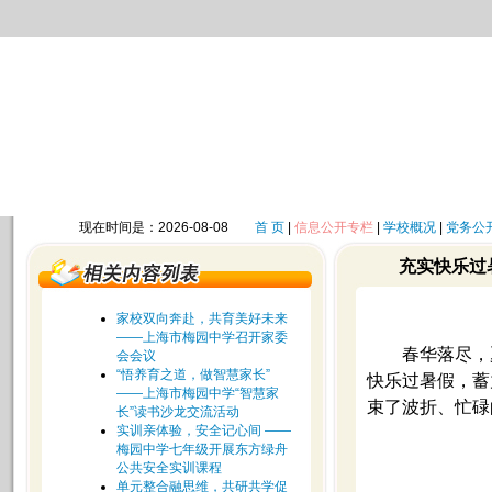
现在时间是：2026-08-08
首 页
|
信息公开专栏
|
学校概况
|
党务公
充实快乐过
家校双向奔赴，共育美好未来
——上海市梅园中学召开家委
春华落尽，
会会议
“悟养育之道，做智慧家长”
快乐过暑假，蓄
——上海市梅园中学“智慧家
束了波折、忙碌
长”读书沙龙交流活动
实训亲体验，安全记心间 ——
梅园中学七年级开展东方绿舟
公共安全实训课程
单元整合融思维，共研共学促