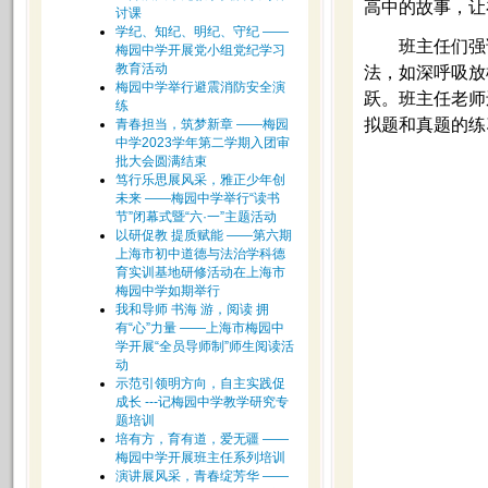
高中的故事，让
讨课
学纪、知纪、明纪、守纪 ——
班主任们强
梅园中学开展党小组党纪学习
教育活动
法，如深呼吸放
梅园中学举行避震消防安全演
跃。班主任老师
练
拟题和真题的练
青春担当，筑梦新章 ——梅园
中学2023学年第二学期入团审
批大会圆满结束
笃行乐思展风采，雅正少年创
未来 ——梅园中学举行“读书
节”闭幕式暨“六·一”主题活动
以研促教 提质赋能 ——第六期
上海市初中道德与法治学科德
育实训基地研修活动在上海市
梅园中学如期举行
我和导师 书海 游，阅读 拥
有“心”力量 ——上海市梅园中
学开展“全员导师制”师生阅读活
动
示范引领明方向，自主实践促
成长 ---记梅园中学教学研究专
题培训
培有方，育有道，爱无疆 ——
梅园中学开展班主任系列培训
演讲展风采，青春绽芳华 ——