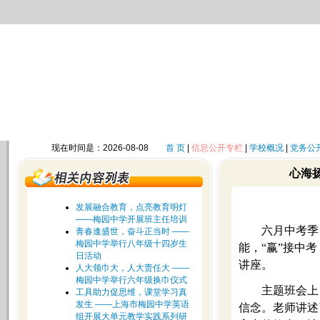
现在时间是：2026-08-08
首 页
|
信息公开专栏
|
学校概况
|
党务公
心海
发展融合教育，点亮教育明灯
——梅园中学开展班主任培训
六月中考季
青春逢盛世，奋斗正当时 ——
梅园中学举行八年级十四岁生
能，“赢”接中
日活动
讲座。
人大领巾大，人大责任大 ——
梅园中学举行六年级换巾仪式
主题班会上
工具助力促思维，课堂学习真
发生 ——上海市梅园中学英语
信念。老师讲述
组开展大单元教学实践系列研