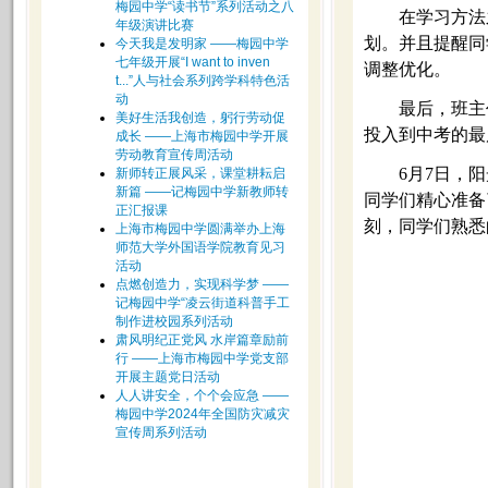
梅园中学“读书节”系列活动之八
在学习方法
年级演讲比赛
划。并且提醒同
今天我是发明家 ——梅园中学
七年级开展“I want to inven
调整优化。
t...”人与社会系列跨学科特色活
动
最后，班主
美好生活我创造，躬行劳动促
投入到中考的最
成长 ——上海市梅园中学开展
劳动教育宣传周活动
6
月7日，
新师转正展风采，课堂耕耘启
新篇 ——记梅园中学新教师转
同学们精心准备
正汇报课
刻，同学们熟悉
上海市梅园中学圆满举办上海
师范大学外国语学院教育见习
活动
点燃创造力，实现科学梦 ——
记梅园中学“凌云街道科普手工
制作进校园系列活动
肃风明纪正党风 水岸篇章励前
行 ——上海市梅园中学党支部
开展主题党日活动
人人讲安全，个个会应急 ——
梅园中学2024年全国防灾减灾
宣传周系列活动