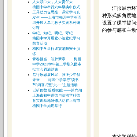
人大领巾大，人大责任大 ——
梅园中学举行六年级换巾仪式
汇报展示环
工具助力促思维，课堂学习真
种形式多角度地
发生 ——上海市梅园中学英语
设置了课堂提问
组开展大单元教学实践系列研
讨课
的参与感和主动
学纪、知纪、明纪、守纪 ——
梅园中学开展党小组党纪学习
教育活动
梅园中学举行避震消防安全演
练
青春担当，筑梦新章 ——梅园
中学2023学年第二学期入团审
批大会圆满结束
笃行乐思展风采，雅正少年创
未来 ——梅园中学举行“读书
节”闭幕式暨“六·一”主题活动
以研促教 提质赋能 ——第六期
上海市初中道德与法治学科德
育实训基地研修活动在上海市
梅园中学如期举行
本次学科特