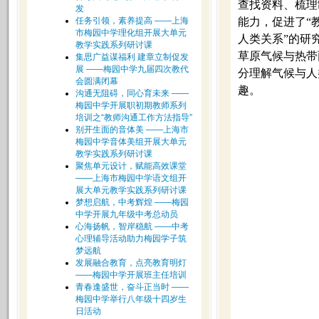
查找资料、梳理
发
任务引领，素养提高 ——上海
能力，促进了“
市梅园中学理化组开展大单元
人类关系”的研
教学实践系列研讨课
草原气候与热带
集思广益谋福利 建章立制促发
展 ——梅园中学九届四次教代
分理解气候与人
会圆满闭幕
趣。
沟通无阻碍，同心育未来 ——
梅园中学开展职初期教师系列
培训之“教师沟通工作方法指导”
别开生面的音体美 ——上海市
梅园中学音体美组开展大单元
教学实践系列研讨课
聚焦单元设计，赋能高效课堂
——上海市梅园中学语文组开
展大单元教学实践系列研讨课
梦想启航，中考辉煌 ——梅园
中学开展九年级中考总动员
心海扬帆，智岸稳航 ——中考
心理辅导活动助力梅园学子筑
梦远航
发展融合教育，点亮教育明灯
——梅园中学开展班主任培训
青春逢盛世，奋斗正当时 ——
梅园中学举行八年级十四岁生
日活动