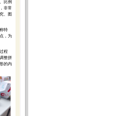
、比例
，非常
究、图
称特
点，为
过程
调整拼
形的内