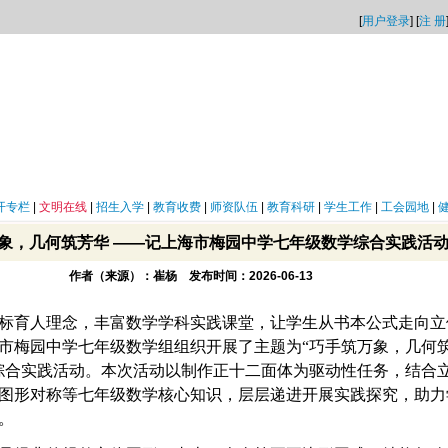
[
用户登录
] [
注 册
开专栏
|
文明在线
|
招生入学
|
教育收费
|
师资队伍
|
教育科研
|
学生工作
|
工会园地
|
象，几何筑芳华 ——记上海市梅园中学七年级数学综合实践活
作者（来源）：崔杨 发布时间：2026-06-13
标育人理念，丰富数学学科实践课堂，让学生从书本公式走向立
市梅园中学七年级数学组组织开展了主题为
“巧手筑万象，几何
综合实践活动。本次活动以制作正十二面体为驱动性任务，结合
图形对称等七年级数学核心知识，层层递进开展实践探究，助力
。