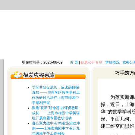
现在时间是：2026-08-09
首 页
|
信息公开专栏
|
学校概况
|
党务公
巧手筑万
学区共研促成长，反比函数探
真知 ——华理学区数学学科工
为落实新课
作坊研讨活动在上海市梅园中
学顺利开展
操，近日，上海
聚焦“双新”研命题 以评促教助
华”的数学学科
成长 ——上海市梅园中学英语
组开展命题专题教研活动
形、平面几何、
凝心聚力战中考 精准施策助冲
建三维空间思维
刺 ——上海市梅园中学召开九
年级班主任工作例会