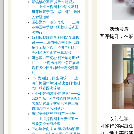
聚焦核心素养 提升命题能力
——上海市梅园中学语文教研
组开展基于“教—学—评”一致性
的命题活动
凝心聚力，趣享时光 ——上海
市梅园中学教职工趣味活动圆
活动最后，
满举行
互评提升，在展
鼓韵传薪耀青春 科创筑梦展风
采 ——上海市梅园中学时代鼓
乐社团获评徐汇区明星社团并
亮相区级文化节开幕演出
研思聚力守初心 精准辅导助成
长 ——上海市梅园中学开展课
后服务学困生辅导专题交流活
动
“气”势如虹，师生同乐 ——上
海市梅园中学“乐动比赛日”趣味
气排球赛圆满落幕
汇心汇智·赋能心理健康” ——2
026年徐汇区学校心理健康教育
实践研究展示交流活动在上海
市梅园中学顺利举办
筑牢安全防线 护航节日平安
以行促学、
——上海是梅园中学开展五一
节前安全专项检查
可操作的实践任
匠心逐梦向未来 劳模精神润青
力、动手实践能