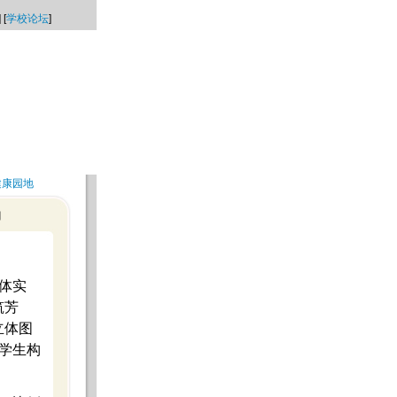
] [
学校论坛
]
健康园地
动
体实
筑芳
立体图
学生构