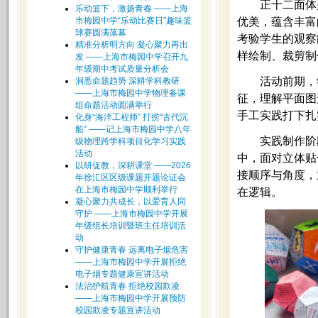
正十二面体
乐动篮下，激扬青春 ——上海
市梅园中学“乐动比赛日”趣味篮
优美，蕴含丰富
球赛圆满落幕
考验学生的观察
精准分析明方向 凝心聚力再出
样绘制、裁剪制
发 ——上海市梅园中学召开九
年级期中考试质量分析会
活动前期，
洞悉命题趋势 深耕学科教研
——上海市梅园中学物理备课
征，理解平面图
组命题活动圆满举行
手工实践打下扎
化身“海洋工程师” 打捞“古代沉
船” ——记上海市梅园中学八年
实践制作阶
级物理跨学科项目化学习实践
活动
中，面对立体贴
以研促教，深耕课堂 ——2026
接顺序与角度，
年徐汇区区级课题开题论证会
在上海市梅园中学顺利举行
在逻辑。
凝心聚力共成长，以爱育人同
守护 ——上海市梅园中学开展
年级组长培训暨班主任培训活
动
守护健康青春 远离电子烟危害
——上海市梅园中学开展拒绝
电子烟专题健康宣讲活动
法治护航青春 拒绝校园欺凌
——上海市梅园中学开展预防
校园欺凌专题宣讲活动