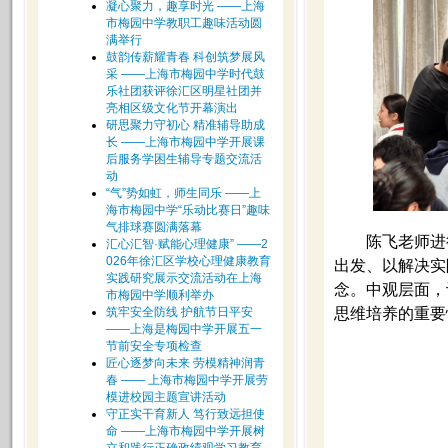
凝心聚力，趣享时光 ——上海
市梅园中学教职工趣味活动圆
满举行
鼓韵传薪耀青春 科创筑梦展风
采 ——上海市梅园中学时代鼓
乐社团获评徐汇区明星社团并
亮相区级文化节开幕演出
研思聚力守初心 精准辅导助成
长 ——上海市梅园中学开展课
后服务学困生辅导专题交流活
动
“气”势如虹，师生同乐 ——上
海市梅园中学“乐动比赛日”趣味
气排球赛圆满落幕
陈飞老师进
汇心汇智·赋能心理健康” ——2
026年徐汇区学校心理健康教育
出发、以解决实
实践研究展示交流活动在上海
念。中观层面，
市梅园中学顺利举办
筑牢安全防线 护航节日平安
思维培养的重要
——上海是梅园中学开展五一
节前安全专项检查
匠心逐梦向未来 劳模精神润青
春 —— 上海市梅园中学开展劳
模进校园主题宣讲活动
守正实干育新人 笃行致远担使
命 ——上海市梅园中学开展树