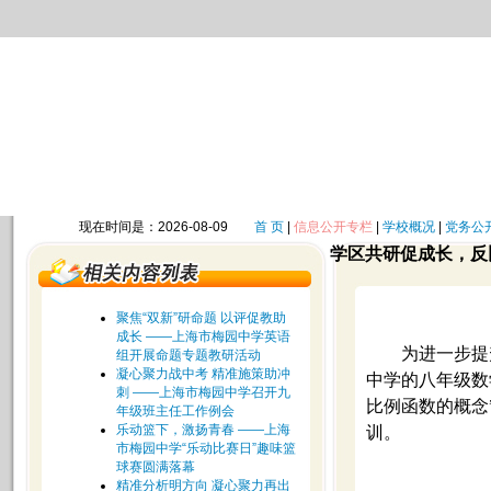
现在时间是：2026-08-09
首 页
|
信息公开专栏
|
学校概况
|
党务公
学区共研促成长，反
聚焦“双新”研命题 以评促教助
成长 ——上海市梅园中学英语
为进一步提
组开展命题专题教研活动
凝心聚力战中考 精准施策助冲
中学的八年级数
刺 ——上海市梅园中学召开九
比例函数的概念
年级班主任工作例会
乐动篮下，激扬青春 ——上海
训。
市梅园中学“乐动比赛日”趣味篮
球赛圆满落幕
精准分析明方向 凝心聚力再出