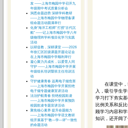
发 ——上海市梅园中学召开九
年级期中考试质量分析会
洞悉命题趋势 深耕学科教研
——上海市梅园中学物理备课
组命题活动圆满举行
化身“海洋工程师” 打捞“古代沉
船” ——记上海市梅园中学八年
级物理跨学科项目化学习实践
活动
以研促教，深耕课堂 ——2026
年徐汇区区级课题开题论证会
在上海市梅园中学顺利举行
凝心聚力共成长，以爱育人同
守护 ——上海市梅园中学开展
年级组长培训暨班主任培训活
动
守护健康青春 远离电子烟危害
在课堂中，
——上海市梅园中学开展拒绝
入，吸引学生学
电子烟专题健康宣讲活动
法治护航青春 拒绝校园欺凌
学习打下夯实基
——上海市梅园中学开展预防
比例关系和反比
校园欺凌专题宣讲活动
聚焦核心素养 提升命题能力
顾学习内容和学
——上海市梅园中学语文教研
知识，还开阔了
组开展基于“教—学—评”一致性
的命题活动