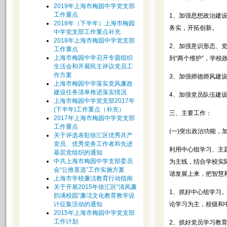
2019年上海市梅园中学党支部
工作重点
1、加强思想政治建
2018年（下半年）上海市梅园
务实，开拓创新。
中学党支部工作重点补充
2018年上海市梅园中学党支部
2、加强意识形态、
工作重点
上海市梅园中学召开专题组织
到“两个维护”，学校
生活会和开展民主评议党员工
作方案
3、加强师德师风建
上海市梅园中学落实党风廉政
建设任务清单推进落实情况
4、加强党员队伍建
上海市梅园中学党支部2017年
(下半年)工作重点（补充）
三、主要工作：
2017年上海市梅园中学党支部
工作重点
(一)突出政治功能
关于评选表彰徐汇区优秀共产
党员、优秀党务工作者和先进
利用中心组学习、主题
基层党组织的通知
中共上海市梅园中学支部委员
为主线，结合学校实
会“公推直选”工作实施方案
谐发展上来，把智慧
上海市学校廉洁教育行动指南
关于开展2015年徐汇区“清风廉
1、抓好中心组学习
韵满校园”廉洁文化教育教学设
计征集活动的通知
论学习为主，校级和
2015年上海市梅园中学党支部
工作计划
2、抓好党员学习教育