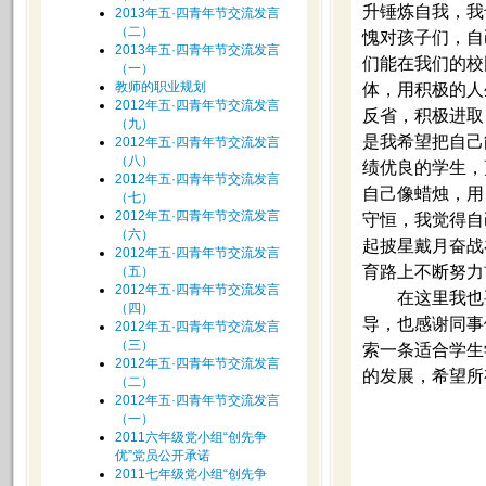
升锤炼自我，我
2013年五·四青年节交流发言
（二）
愧对孩子们，自
2013年五·四青年节交流发言
们能在我们的校
（一）
教师的职业规划
体，用积极的人
2012年五·四青年节交流发言
反省，积极进取
（九）
是我希望把自己
2012年五·四青年节交流发言
（八）
绩优良的学生，
2012年五·四青年节交流发言
自己像蜡烛，用
（七）
2012年五·四青年节交流发言
守恒，我觉得自
（六）
起披星戴月奋战
2012年五·四青年节交流发言
育路上不断努力
（五）
2012年五·四青年节交流发言
在这里我也
（四）
导，也感谢同事
2012年五·四青年节交流发言
（三）
索一条适合学生
2012年五·四青年节交流发言
的发展，希望所
（二）
2012年五·四青年节交流发言
（一）
2011六年级党小组“创先争
优”党员公开承诺
2011七年级党小组“创先争