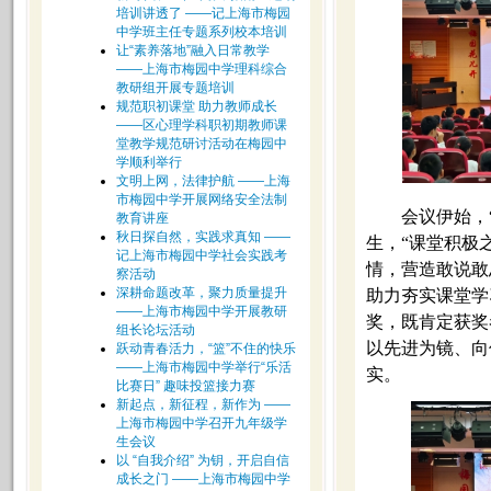
培训讲透了 ——记上海市梅园
中学班主任专题系列校本培训
让“素养落地”融入日常教学
——上海市梅园中学理科综合
教研组开展专题培训
规范职初课堂 助力教师成长
——区心理学科职初期教师课
堂教学规范研讨活动在梅园中
学顺利举行
文明上网，法律护航 ——上海
市梅园中学开展网络安全法制
会议伊始，
教育讲座
秋日探自然，实践求真知 ——
生，“课堂积极
记上海市梅园中学社会实践考
情，营造敢说敢
察活动
深耕命题改革，聚力质量提升
助力夯实课堂学
——上海市梅园中学开展教研
奖，既肯定获奖
组长论坛活动
以先进为镜、向
跃动青春活力，“篮”不住的快乐
——上海市梅园中学举行“乐活
实。
比赛日” 趣味投篮接力赛
新起点，新征程，新作为 ——
上海市梅园中学召开九年级学
生会议
以 “自我介绍” 为钥，开启自信
成长之门 ——上海市梅园中学