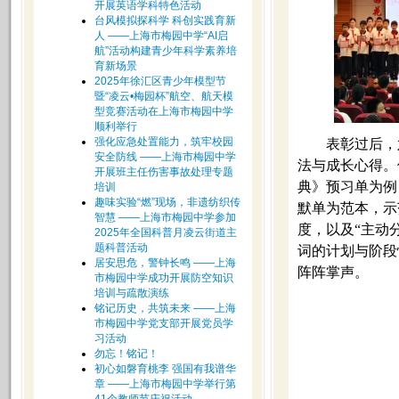
开展英语学科特色活动
台风模拟探科学 科创实践育新
人 ——上海市梅园中学“AI启
航”活动构建青少年科学素养培
育新场景
2025年徐汇区青少年模型节
暨“凌云•梅园杯”航空、航天模
型竞赛活动在上海市梅园中学
顺利举行
强化应急处置能力，筑牢校园
表彰过后，
安全防线 ——上海市梅园中学
法与成长心得。
开展班主任伤害事故处理专题
典》预习单为例
培训
趣味实验“燃”现场，非遗纺织传
默单为范本，示
智慧 ——上海市梅园中学参加
度，以及“主动
2025年全国科普月凌云街道主
题科普活动
词的计划与阶段
居安思危，警钟长鸣 ——上海
阵阵掌声。
市梅园中学成功开展防空知识
培训与疏散演练
铭记历史，共筑未来 ——上海
市梅园中学党支部开展党员学
习活动
勿忘！铭记！
初心如磐育桃李 强国有我谱华
章 ——上海市梅园中学举行第