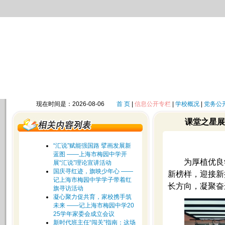
现在时间是：2026-08-06
首 页
|
信息公开专栏
|
学校概况
|
党务公
课堂之星展
“汇说”赋能强国路 擘画发展新
蓝图 ——上海市梅园中学开
为厚植优良
展“汇说”理论宣讲活动
国庆寻红迹，旗映少年心 ——
新榜样，迎接新
记上海市梅园中学学子带着红
长方向，凝聚奋
旗寻访活动
凝心聚力促共育，家校携手筑
未来 ——记上海市梅园中学20
25学年家委会成立会议
新时代班主任“闯关”指南：这场