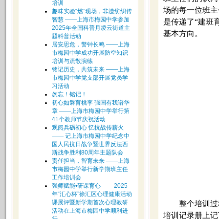
培训
场的每一位班主
趣味实验“燃”现场，非遗纺织传
智慧 ——上海市梅园中学参加
是传递了“建班
2025年全国科普月凌云街道主
基本方向。
题科普活动
居安思危，警钟长鸣 ——上海
市梅园中学成功开展防空知识
培训与疏散演练
铭记历史，共筑未来 ——上海
市梅园中学党支部开展党员学
习活动
勿忘！铭记！
初心如磐育桃李 强国有我谱华
章 ——上海市梅园中学举行第
41个教师节庆祝活动
观阅兵砺初心 忆抗战传薪火
—— 记上海市梅园中学纪念中
国人民抗日战争暨世界反法西
斯战争胜利80周年主题队会
责任担当，智育未来 ——上海
市梅园中学举行新学期班主任
工作培训会
强师赋能•研课育心 ——2025
年“汇心杯”徐汇区心理健康活动
课展评暨新学期首次心理教研
整个培训过
活动在上海市梅园中学顺利进
培训记录册上记