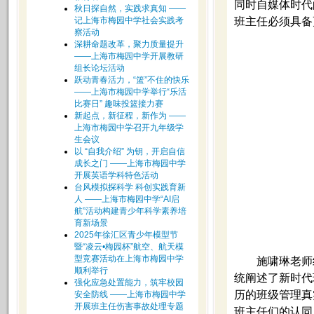
同时自媒体时代
秋日探自然，实践求真知 ——
记上海市梅园中学社会实践考
班主任必须具备
察活动
深耕命题改革，聚力质量提升
——上海市梅园中学开展教研
组长论坛活动
跃动青春活力，“篮”不住的快乐
——上海市梅园中学举行“乐活
比赛日” 趣味投篮接力赛
新起点，新征程，新作为 ——
上海市梅园中学召开九年级学
生会议
以 “自我介绍” 为钥，开启自信
成长之门 ——上海市梅园中学
开展英语学科特色活动
台风模拟探科学 科创实践育新
人 ——上海市梅园中学“AI启
航”活动构建青少年科学素养培
育新场景
2025年徐汇区青少年模型节
暨“凌云•梅园杯”航空、航天模
型竞赛活动在上海市梅园中学
施啸琳老师
顺利举行
统阐述了新时代
强化应急处置能力，筑牢校园
历的班级管理真
安全防线 ——上海市梅园中学
开展班主任伤害事故处理专题
班主任们的认同