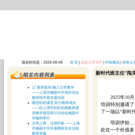
现在时间是：2026-08-06
首 页
|
信息公开专栏
|
学校概况
|
党务公
新时代班主任“闯
让“素养落地”融入日常教学
——上海市梅园中学理科综合
2025
年10
教研组开展专题培训
规范职初课堂 助力教师成长
培训特别邀请了
——区心理学科职初期教师课
了一场以“新时
堂教学规范研讨活动在梅园中
学顺利举行
培训伊始，
文明上网，法律护航 ——上海
市梅园中学开展网络安全法制
处在一个价值多
教育讲座