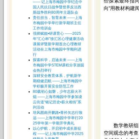
些探索最终指
—— 记上海市梅园中学纪念中
国人民抗日战争暨世界反法西
向
“
用教材构建阅
斯战争胜利80周年主题队会
责任担当，智育未来 ——上海
市梅园中学举行新学期班主任
工作培训会
强师赋能•研课育心 ——2025
年“汇心杯”徐汇区心理健康活动
课展评暨新学期首次心理教研
活动在上海市梅园中学顺利进
行
探索科学，启迪未来 ——上海
市梅园中学STEM课程分享游园
会热烈举行
深耕安全教育体系，护航新学
期稳健启航 ——上海市梅园中
学积极开展安全防范工作
80载初心如磐，少年志薪火不
熄 ——上海市梅园中学参加凌
云街道“铭记历史•薪火相传”系
列活动
培风图南开鹏路•青衿矢志行致
远 ——上海市梅园中学举行20
25学年第一学期开学典礼
数学教研组
以心护航，开启初中成长新征
空间观念的考查
程 ——记上海市梅园中学2025