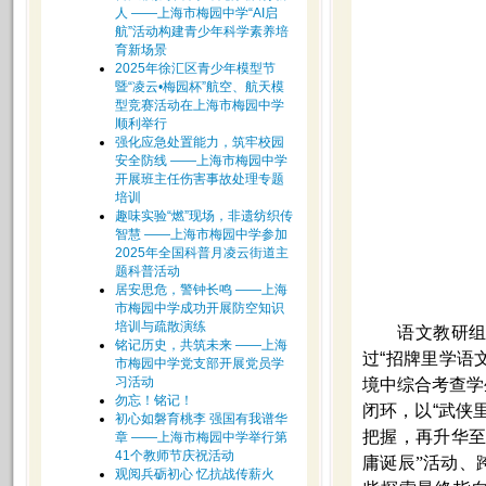
人 ——上海市梅园中学“AI启
航”活动构建青少年科学素养培
育新场景
2025年徐汇区青少年模型节
暨“凌云•梅园杯”航空、航天模
型竞赛活动在上海市梅园中学
顺利举行
强化应急处置能力，筑牢校园
安全防线 ——上海市梅园中学
开展班主任伤害事故处理专题
培训
趣味实验“燃”现场，非遗纺织传
智慧 ——上海市梅园中学参加
2025年全国科普月凌云街道主
题科普活动
居安思危，警钟长鸣 ——上海
市梅园中学成功开展防空知识
培训与疏散演练
语文教研
铭记历史，共筑未来 ——上海
过
“
招牌里学语文
市梅园中学党支部开展党员学
习活动
境中综合考查学
勿忘！铭记！
闭环，以
“
武侠
初心如磐育桃李 强国有我谱华
把握，再升华
章 ——上海市梅园中学举行第
41个教师节庆祝活动
庸诞辰”活动、
观阅兵砺初心 忆抗战传薪火