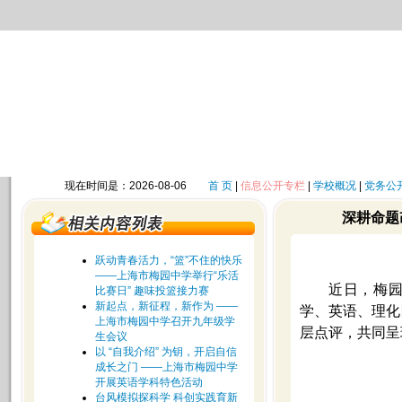
现在时间是：2026-08-06
首 页
|
信息公开专栏
|
学校概况
|
党务公
深耕命题
跃动青春活力，“篮”不住的快乐
——上海市梅园中学举行“乐活
近日，梅
比赛日” 趣味投篮接力赛
新起点，新征程，新作为 ——
学、英语、理化
上海市梅园中学召开九年级学
层点评，共同呈
生会议
以 “自我介绍” 为钥，开启自信
成长之门 ——上海市梅园中学
开展英语学科特色活动
台风模拟探科学 科创实践育新