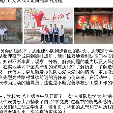
国共产党从成立走向光辉的历程。
员会的组织下，从组建小队到选自己的队长，从制定研
从整理研学成果到编排成册，我们惊喜地看到队员们在实
，知识不断丰富，观察、分析、解决问题的能力以及人际
。在实地学习中国共产党的光辉历程中了解历史，了解造
又一代伟人，更加激发少先队员爱党爱国的情感，更加激
命先烈光荣路程继续前进的责任感与使命感。在活动中，
长作为活动的辅导员，这也是不断完善学校少工委工作的
下午，学校六-八年级各中队开展了一次“带着队旗学党史”
队代表纷纷上台畅谈了自己“学党史”过程中的所见和感悟
队员们能主动去学党史、讲党史，将党的思想和奋斗历程
和思考讲出来，影响身边更多的人。