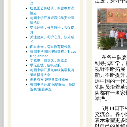
足迹，探寻中
当
红色国艺传经典，四史教育润
情志
梅园中学开展避震消防安全演
练活动
交流经验，分享感悟，共促提
升
关注健康、呵护心灵、快乐成
长
面向未来，迈向教育现代化
梅园中学国际理解课程之Trave
lling abroad
在各中队委
学党史，强信念，跟党走
到寻找研学，
学无止境，扬帆起航
视野不断拓展
梅园中学开展九年级英语复习
能力不断提升
策略指导大会
养教有方 智慧共享领成长
煌中国的一代
梅园中学开展“保护眼睛，预防
先队员沿着革
近视”主题讲座
队都有一名家
举措。
5月14日
交流会。各小
表示希望更多
以自己的见解