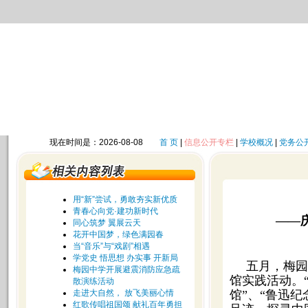
现在时间是：2026-08-08
首 页
|
信息公开专栏
|
学校概况
|
党务公
用“新”尝试，勇敢夯实新优质
青春心向党·建功新时代
——
同心筑梦 翼展云天
花开中国梦，绿色满园春
当“音乐”与“戏剧”相遇
学党史 悟思想 办实事 开新局
五月，梅园
梅园中学开展避震消防应急疏
馆实践活动。“
散演练活动
走进大自然， 放飞美丽心情
馆”、“鲁迅
红歌传唱祖国颂 献礼百年勇担