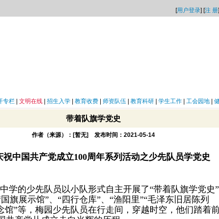
[
用户登录
] [
注 册
开专栏
|
文明在线
|
招生入学
|
教育收费
|
师资队伍
|
教育科研
|
学生工作
|
工会园地
|
带着队旗学党史
作者（来源）：[暂无] 发布时间：2021-05-14
庆祝中国共产党成立100周年系列活动之少先队员学党史
中学的少先队员以小队形式自主开展了“带着队旗学党史
国旗展示馆”、“四行仓库”、“渔阳里”“毛泽东旧居陈列
纪念馆”等，梅园少先队员在行走间，穿越时空，他们踏着