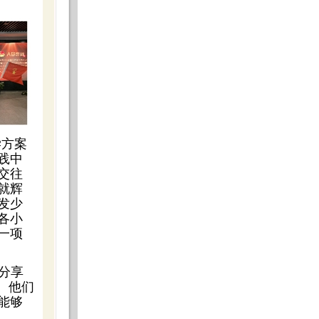
学方案
践中
交往
就辉
发少
各小
一项
的分享
。他们
能够