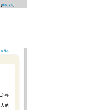
] [
学校论坛
]
健康园地
”之寻
前人的