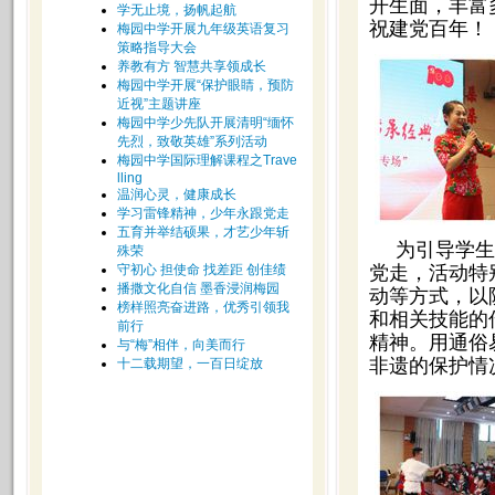
开生面，丰富
学无止境，扬帆起航
祝建党百年！
梅园中学开展九年级英语复习
策略指导大会
养教有方 智慧共享领成长
梅园中学开展“保护眼睛，预防
近视”主题讲座
梅园中学少先队开展清明“缅怀
先烈，致敬英雄”系列活动
梅园中学国际理解课程之Trave
lling
温润心灵，健康成长
学习雷锋精神，少年永跟党走
五育并举结硕果，才艺少年斩
为引导学生
殊荣
守初心 担使命 找差距 创佳绩
党走，活动特
播撒文化自信 墨香浸润梅园
动等方式，以
榜样照亮奋进路，优秀引领我
和相关技能的
前行
精神。用通俗
与“梅”相伴，向美而行
非遗的保护情
十二载期望，一百日绽放