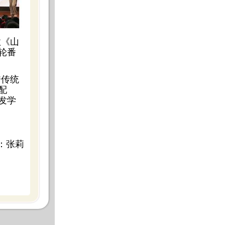
歌《山
轮番
秀传统
配
发学
：张莉