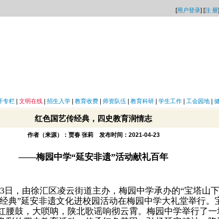
[
用户登录
] [
注 册
开专栏
|
文明在线
|
招生入学
|
教育收费
|
师资队伍
|
教育科研
|
学生工作
|
工会园地
|
红色国艺传经典，四史教育润情志
作者（来源）：贾春 张莉 发布时间：2021-04-23
——梅园中学“延安非遗”活动献礼百年
4月23日，由徐汇区凌云街道主办，梅园中学承办的“宝塔山
承经典”延安非遗文化进校园活动在梅园中学大礼堂举行。
红腰鼓，大唢呐，陕北歌谣响彻云霄。梅园中学举行了一