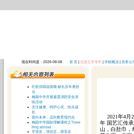
现在时间是：2026-08-08
首 页
|
信息公开专栏
|
学校概况
|
党务公
红歌传唱祖国颂 献礼百年勇担
当
梅园中学开展避震消防安全演
练活动
关注健康、呵护心灵、快乐成
长
2021年
面向未来，迈向教育现代化
年 国艺汇传
梅园中学国际理解课程之Trave
lling abroad
山，白肚巾，
学党史，强信念，跟党走