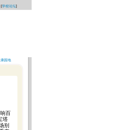
] [
学校论坛
]
健康园地
下响百
宝塔
场别