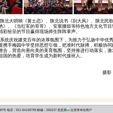
陕北大唢呐《黄土恋》、陕北说书《刮大风》、陕北民
艳》、《当红军的哥哥》、安塞腰鼓等特色地方文化节目
精彩纷呈的节目赢得现场师生阵阵掌声。
系统庆祝建党百年的浓厚氛围下，为致力于弘扬中华优
道携手梅园中学坚持思想引领，把准时代脉搏，积极协同
整合，营造向善向美的美育氛围，坚持推进行动落实，激
祖国的热爱，培育学生成为新时代接班人。
摄影
电话：021-64109769 邮编：200237 您是第
位登录本站用户