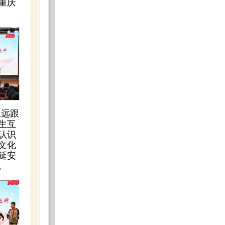
重庆
永远跟
生互
认识
文化
延安
。