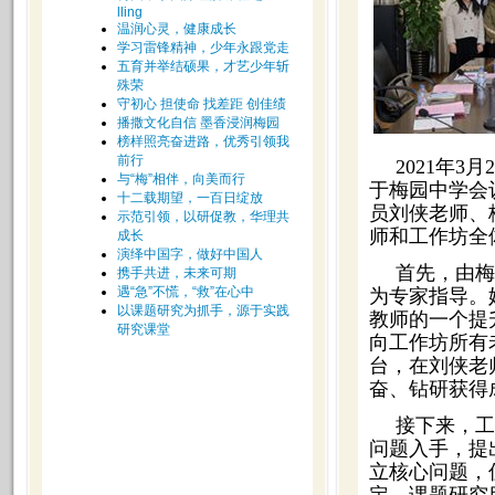
lling
温润心灵，健康成长
学习雷锋精神，少年永跟党走
五育并举结硕果，才艺少年斩
殊荣
守初心 担使命 找差距 创佳绩
播撒文化自信 墨香浸润梅园
榜样照亮奋进路，优秀引领我
前行
2021年
与“梅”相伴，向美而行
于梅园中学会
十二载期望，一百日绽放
员刘侠老师、
示范引领，以研促教，华理共
师和工作坊全
成长
演绎中国字，做好中国人
首先，由梅
携手共进，未来可期
遇“急”不慌，“救”在心中
为专家指导。
以课题研究为抓手，源于实践
教师的一个提
研究课堂
向工作坊所有
台，在刘侠老
奋、钻研获得
接下来，工
问题入手，提
立核心问题，