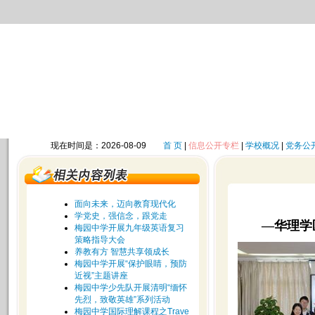
现在时间是：2026-08-09
首 页
|
信息公开专栏
|
学校概况
|
党务公
面向未来，迈向教育现代化
学党史，强信念，跟党走
—华理学
梅园中学开展九年级英语复习
策略指导大会
养教有方 智慧共享领成长
梅园中学开展“保护眼睛，预防
近视”主题讲座
梅园中学少先队开展清明“缅怀
先烈，致敬英雄”系列活动
梅园中学国际理解课程之Trave