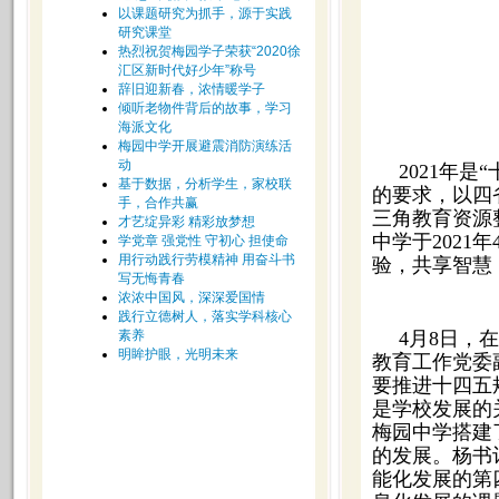
以课题研究为抓手，源于实践
研究课堂
热烈祝贺梅园学子荣获“2020徐
汇区新时代好少年”称号
辞旧迎新春，浓情暖学子
倾听老物件背后的故事，学习
海派文化
梅园中学开展避震消防演练活
动
2021年
基于数据，分析学生，家校联
的要求，以四
手，合作共赢
三角教育资源
才艺绽异彩 精彩放梦想
中学于202
学党章 强党性 守初心 担使命
用行动践行劳模精神 用奋斗书
验，共享智慧
写无悔青春
浓浓中国风，深深爱国情
践行立德树人，落实学科核心
素养
4月8日，
明眸护眼，光明未来
教育工作党委
要推进十四五
是学校发展的
梅园中学搭建
的发展。杨书
能化发展的第