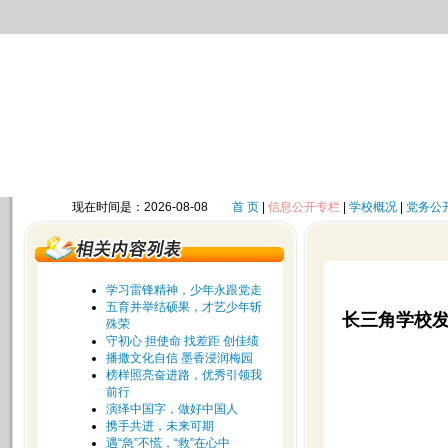
现在时间是：2026-08-08
首 页
|
信息公开专栏
|
学校概况
|
党务公
学习雷锋精神，少年永跟党走
五育并举结硕果，才艺少年斩
长三角学校
殊荣
守初心 担使命 找差距 创佳绩
播撒文化自信 墨香浸润梅园
榜样照亮奋进路，优秀引领我
前行
演绎中国字，做好中国人
携手共进，未来可期
遇“急”不慌，“救”在心中