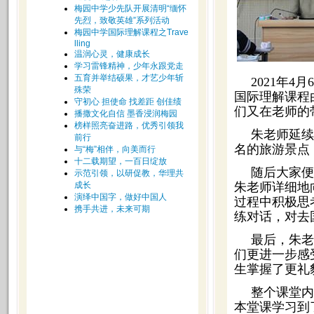
梅园中学少先队开展清明“缅怀
先烈，致敬英雄”系列活动
梅园中学国际理解课程之Trave
lling
温润心灵，健康成长
学习雷锋精神，少年永跟党走
五育并举结硕果，才艺少年斩
2021年
殊荣
国际理解课程由朱
守初心 担使命 找差距 创佳绩
们又在老师的
播撒文化自信 墨香浸润梅园
榜样照亮奋进路，优秀引领我
朱老师延续
前行
名的旅游景点
与“梅”相伴，向美而行
十二载期望，一百日绽放
随后大家便
示范引领，以研促教，华理共
成长
朱老师详细地
演绎中国字，做好中国人
过程中积极思
携手共进，未来可期
练对话，对去
最后，朱老
们更进一步感
生掌握了更礼
整个课堂内
本堂课学习到