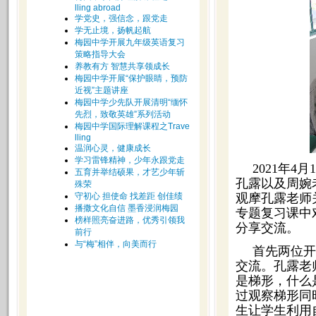
lling abroad
学党史，强信念，跟党走
学无止境，扬帆起航
梅园中学开展九年级英语复习
策略指导大会
养教有方 智慧共享领成长
梅园中学开展“保护眼睛，预防
近视”主题讲座
梅园中学少先队开展清明“缅怀
先烈，致敬英雄”系列活动
梅园中学国际理解课程之Trave
lling
温润心灵，健康成长
学习雷锋精神，少年永跟党走
2021年
五育并举结硕果，才艺少年斩
孔露以及周婉
殊荣
守初心 担使命 找差距 创佳绩
观摩孔露老师
播撒文化自信 墨香浸润梅园
专题复习课中
榜样照亮奋进路，优秀引领我
分享交流。
前行
与“梅”相伴，向美而行
首先两位开
交流。孔露老
是梯形，什么
过观察梯形同
生让学生利用