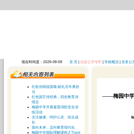
现在时间是：2026-08-09
首 页
|
信息公开专栏
|
学校概况
|
党务公
红歌传唱祖国颂 献礼百年勇担
当
——梅园中
红色国艺传经典，四史教育润
情志
梅园中学开展避震消防安全演
练活动
关注健康、呵护心灵、快乐成
长
面向未来，迈向教育现代化
梅园中学国际理解课程之Trave