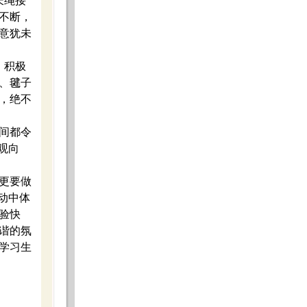
长绳接
不断，
意犹未
，积极
、毽子
，绝不
间都令
观向
更要做
动中体
验快
谐的氛
学习生