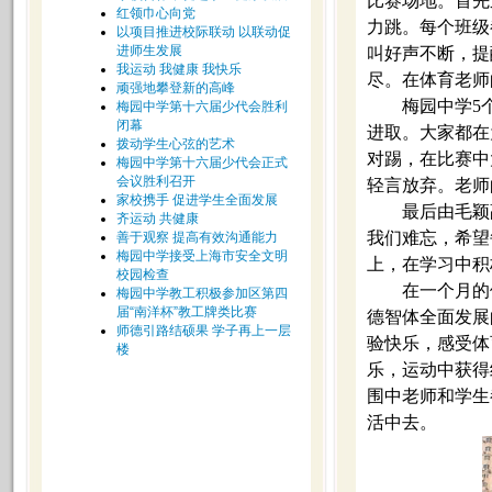
比赛场地。首先
红领巾心向党
力跳。每个班级
以项目推进校际联动 以联动促
进师生发展
叫好声不断，提
我运动 我健康 我快乐
尽。在体育老师
顽强地攀登新的高峰
梅园中学5
梅园中学第十六届少代会胜利
闭幕
进取。大家都在
拨动学生心弦的艺术
对踢，在比赛中
梅园中学第十六届少代会正式
会议胜利召开
轻言放弃。老师
家校携手 促进学生全面发展
最后由毛颖
齐运动 共健康
我们难忘，希望
善于观察 提高有效沟通能力
梅园中学接受上海市安全文明
上，在学习中积
校园检查
在一个月的
梅园中学教工积极参加区第四
届“南洋杯”教工牌类比赛
德智体全面发展
师德引路结硕果 学子再上一层
验快乐，感受体
楼
乐，运动中获得
围中老师和学生
活中去。