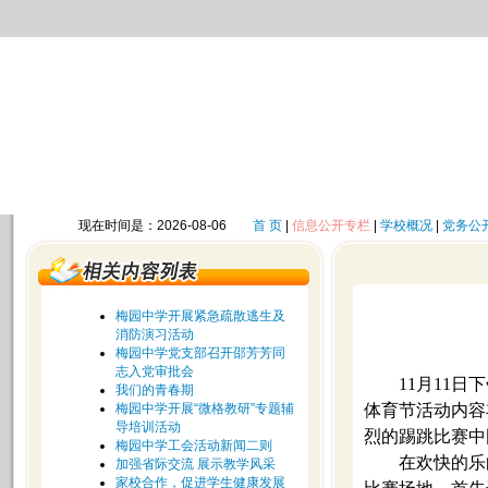
现在时间是：2026-08-06
首 页
|
信息公开专栏
|
学校概况
|
党务公
梅园中学开展紧急疏散逃生及
消防演习活动
梅园中学党支部召开邵芳芳同
志入党审批会
11
月
11
日
下
我们的青春期
梅园中学开展“微格教研”专题辅
体育节活动内容
导培训活动
烈的
踢跳比赛中
梅园中学工会活动新闻二则
在欢快的乐
加强省际交流 展示教学风采
家校合作，促进学生健康发展