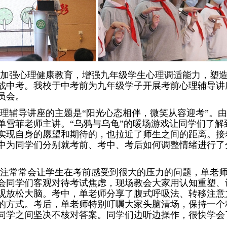
加强心理健康教育，增强九年级学生心理调适能力，塑
战中考。我校于中考前为九年级学子开展考前心理辅导讲
员会。
理辅导讲座的主题是“阳光心态相伴，微笑从容迎考”。
单雪菲老师主讲。“乌鸦与乌龟”的暖场游戏让同学们了解
实现自身的愿望和期待的，也拉近了师生之间的距离。接
中为同学们分别就考前、考中、考后如何调整情绪进行了
注常常会让学生在考前感受到很大的压力的问题，单老
会同学们客观对待考试焦虑，现场教会大家用认知重塑、
观放松大脑。考中，单老师分享了腹式呼吸法、转移注意
的方式。考后，单老师特别叮嘱大家头脑清场，保持一个
同学之间坚决不核对答案。同学们边听边操作，很快学会
。