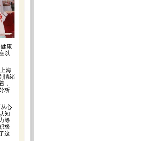
造健康
座以
由上海
到情绪
着，
分析
师从心
认知
力等
积极
了这