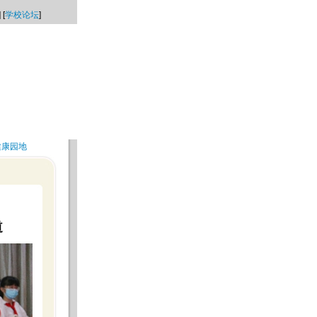
] [
学校论坛
]
健康园地
道