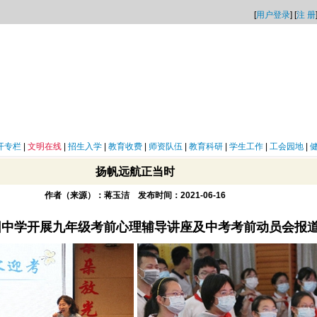
[
用户登录
] [
注 册
开专栏
|
文明在线
|
招生入学
|
教育收费
|
师资队伍
|
教育科研
|
学生工作
|
工会园地
|
扬帆远航正当时
作者（来源）：蒋玉洁 发布时间：2021-06-16
园中学开展九年级考前心理辅导讲座及中考考前动员会报