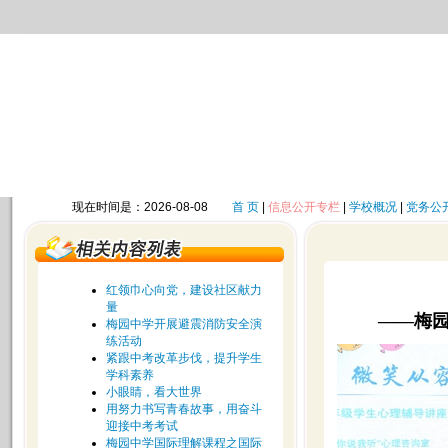
现在时间是：2026-08-08
首 页
|
信息公开专栏
|
学校概况
|
党务公
红领巾心向党，建设社区献力
量
——梅
梅园中学开展避震消防安全演
练活动
紧跟中考改革步伐，提升学生
学科素养
小眼睛，看大世界
用努力书写青春故事，用奋斗
迎接中考考试
梅园中学国际理解课程之国际