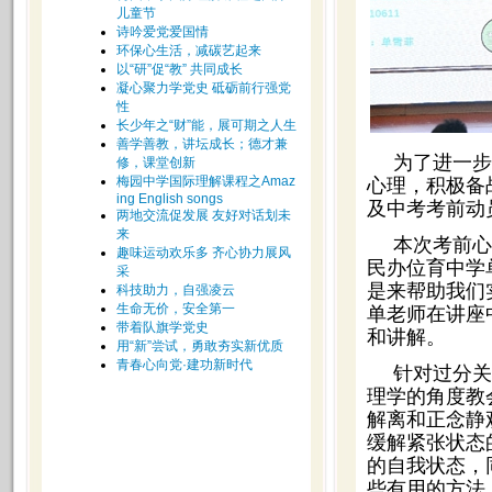
儿童节
诗吟爱党爱国情
环保心生活，减碳艺起来
以“研”促“教” 共同成长
凝心聚力学党史 砥砺前行强党
性
长少年之“财”能，展可期之人生
善学善教，讲坛成长；德才兼
为了进一步
修，课堂创新
梅园中学国际理解课程之Amaz
心理，积极备
ing English songs
及中考考前动
两地交流促发展 友好对话划未
来
本次考前心
趣味运动欢乐多 齐心协力展风
民办位育中学
采
是来帮助我们
科技助力，自强凌云
生命无价，安全第一
单老师在讲座
带着队旗学党史
和讲解。
用“新”尝试，勇敢夯实新优质
青春心向党·建功新时代
针对过分关
理学的角度教
解离和正念静
缓解紧张状态
的自我状态，
些有用的方法