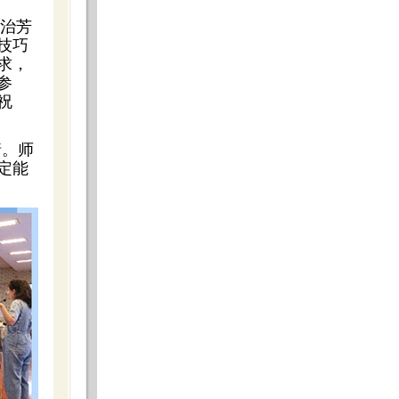
姜治芳
技巧
求，
参
祝
情。师
定能