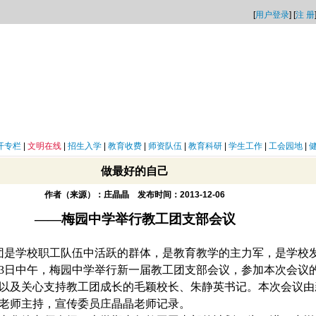
[
用户登录
] [
注 册
开专栏
|
文明在线
|
招生入学
|
教育收费
|
师资队伍
|
教育科研
|
学生工作
|
工会园地
|
做最好的自己
作者（来源）：庄晶晶 发布时间：2013-12-06
——梅园中学举行教工团支部会议
团是学校职工队伍中活跃的群体，是教育教学的主力军，是学校
3
日中午，梅园中学举行新一届教工团支部会议，参加本次会议
以及关心支持教工团成长的毛颖校长、朱静英书记。本次会议由
老师主持，宣传委员
庄晶晶
老师记录。