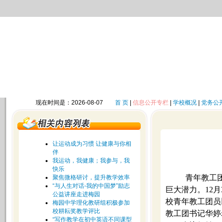
现在时间是：2026-08-07
首 页
|
信息公开专栏
|
学校概况
|
党务公
让运动成为习惯 让健康与你相
伴
我运动，我健康；我参与，我
快乐
青年教工
聚焦微格研讨，提升教学效率
“与人生对话-我的中国梦”励志
巨大潜力。
12
月
公益讲座走进梅园
校青年教工团员
梅园中学理化教研组积极参加
校耕耘奖教学评比
教工团书记
华婷
“写作教学在初中英语不同课型