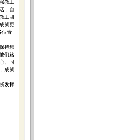
强教工
活，自
教工团
成就更
各位青
保持积
他们踏
心。同
，成就
断发挥