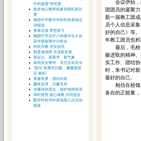
会议伊始，
中的渗透”研究课
政史地心教研组参加耕耘奖比
团团员的凝聚力
赛
新一届教工团成
梅园中学数学学科特色基地活
员个人信息采集
动报道
青春绽放 梦想放飞
好的自己》等。
梅园中学召开八年级学生大会
年教工团员也积
及年级组期中分析会
科研兴教 求实创优
最后，毛校
制度做保障 共谋新发展
极进取的精神、
新起点、新要求、新气象
实工作、团结协
敲响安全警钟，关注生命安全
“骏马”奔腾齐闪耀，播撒期望
时，朱书记对新
乐“耕耘”
最好的自己。
青春有梦，团结向前
趣味足球，乐趣无穷
相信在校领
传播绿色理念，保护地球母亲
各自的正能量，
审时度势 虚心请教 共同进步
数学特色学科基地第八次活动
报道