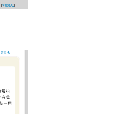
] [
学校论坛
]
健康园地
发展的
的有我
新一届