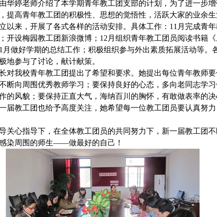
由
华婷
老师介绍了本学期青年教工团支部的计划，为了进一步增
，提高青年教工团的积极性、思想的觉悟性，活跃大家的业余生
立以来，开展了各式各样的活动安排。具体工作：
11
月完成青年
；开设梅园教工团新浪微博；
12
月组织青年教工团员阅读书籍《
1
月做好学期的总结工作；积极组织参与外出素质拓展活动等。
极地参与了讨论，献计献策。
长对我校青年教工团提出了希望和要求。她提出每位青年教师要
不断向周围优秀教师学习；要保持良好的心态，多向老同志学习
作的风貌；要保持正直大气，海纳百川的胸怀，有敢做表率的决
一届教工团也给予高度关注，她希望每一位教工团员要认真努力
导关心指导下，在全体教工团员的共同努力下，新一届教工团不
感染周围的师生——做最好的自己！