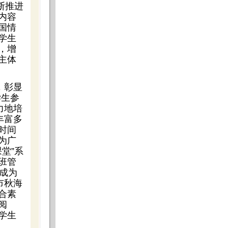
断推进
内容
国情
学生
，增
主体
，彰显
学生参
力地培
丰富多
时间
为广
堂”系
班管
成为
市秋海
合素
阅
学生