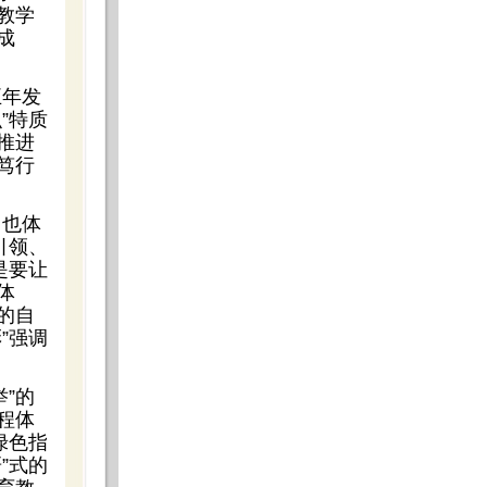
教学
成
五年发
”特质
推进
笃行
，也体
引领、
是要让
体
的自
”强调
”的
程体
绿色指
”式的