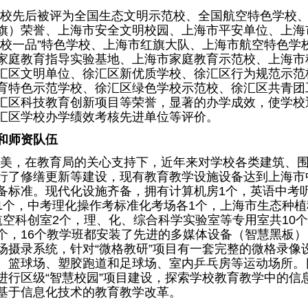
校先后被评为全国生态文明示范校、全国航空特色学校
旗）荣誉、上海市安全文明校园、上海市平安单位、上海
一校一品”特色学校、上海市红旗大队、上海市航空特色学
五”家庭教育指导实验基地、上海市家庭教育示范校、上海市
汇区文明单位、徐汇区新优质学校、徐汇区行为规范示范
育特色示范学校、徐汇区绿色学校示范校、徐汇区共青团
汇区科技教育创新项目等荣誉，显著的办学成效，使学校
汇区学校办学绩效考核先进单位等评价。
和师资队伍
美，在教育局的关心支持下，近年来对学校各类建筑、
行了修缮更新等建设，现有教育教学设施设备达到上海市
备标准。现代化设施齐备，拥有计算机房1个，英语中考
1个，中考理化操作考标准化考场各1个，上海市生态种植
航空科创室2个，理、化、综合科学实验室等专用室共10
个，16个教学班都安装了先进的多媒体设备（智慧黑板）
场摄录系统，针对“微格教研”项目有一套完整的微格录像
、篮球场、塑胶跑道和足球场、室内乒乓房等运动场所。
进行区级“智慧校园”项目建设，探索学校教育教学中的信
基于信息化技术的教育教学改革。