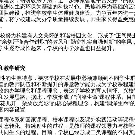
体建设，钻研教法学法；进一步探索智能平台支持下的教
推进以生态环保为基础的科技特色、民族器乐为基础的艺
团队建设，推进学校学生体质健康建设。力争五年内进一
能，将学校建成为办学质量持续发展，师生家长得益受惠
校。
校努力构建有人文关怀的和谐校园文化，形成了“正气民
、“亲切严谨合作进取”的教风和“勤奋扎实自强创新”的学风
学生逐渐成长起来，学校的办学效益也日益提升。
和教学研究
性的生源特点，要求学校在发展中必须兼顾到不同学生
善的教师队伍和不断提升的课堂教学能力成为学校课程建
校的办学理念和课程理念，表达了学校的育人情怀、兴校
和发展思路。据此，学校形成了“润泽生命”课程体系。目
园花儿开，朵朵放光彩”的核心课程理念，构建“润泽生命”
富内容设置。
”课程体系将国家课程、校本课程以及课外实践活动等课程
动态转化、持续创生的过程，是教师的课程领导力与教学
共同生长的过程。目前，学校已经形成三类课程的不同实