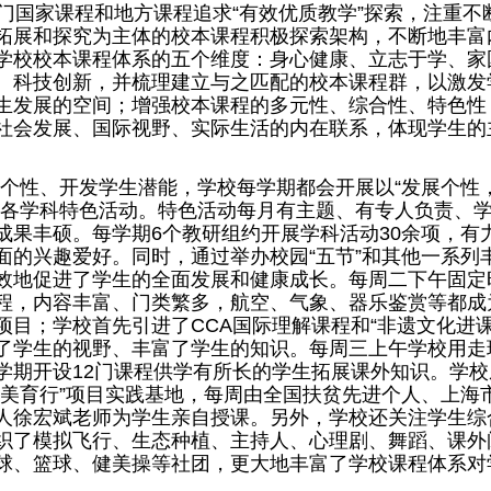
7门国家课程和地方课程追求“有效优质教学”探索，注重不
拓展和探究为主体的校本课程积极探索架构，不断地丰富
学校校本课程体系的五个维度：身心健康、立志于学、家
、科技创新，并梳理建立与之匹配的校本课程群，以激发
生发展的空间；增强校本课程的多元性、综合性、特色性
社会发展、国际视野、实际生活的内在联系，体现学生的
个性、开发学生潜能，学校每学期都会开展以“发展个性
的各学科特色活动。特色活动每月有主题、有专人负责、
成果丰硕。每学期6个教研组约开展学科活动30余项，有
面的兴趣爱好。同时，通过举办校园“五节”和其他一系列
效地促进了学生的全面发展和健康成长。每周二下午固定
程，内容丰富、门类繁多，航空、气象、器乐鉴赏等都成
项目；学校首先引进了CCA国际理解课程和“非遗文化进课
了学生的视野、丰富了学生的知识。每周三上午学校用走
学期开设12门课程供学有所长的学生拓展课外知识。学校
云美育行”项目实践基地，每周由全国扶贫先进个人、上海
人徐宏斌老师为学生亲自授课。另外，学校还关注学生综
织了模拟飞行、生态种植、主持人、心理剧、舞蹈、课外
球、篮球、健美操等社团，更大地丰富了学校课程体系对