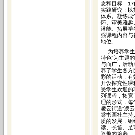
念和目标：1
实践研究；以
体系。凝练成
怀、审美雅趣
潜能、拓展学
强课程内容与
地位。
为培养学生
特色”为主题
与面广，活动
养了学生各方
彩的活动，有
开设探究性课
受学生欢迎的
列课程，拓宽
理的形式，每
凌云街道“凌
棠书画社主持
质的发展，组
读、长笛、足
兴趣的培养。