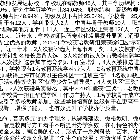
教师发展达标校，学校现在编教师48人，其中学历结构
0%，研究生学历学位占比34.04%。职称结构：高级教师
级教师占比48.94%，初级及以下占比25.54%。学校骨干2
骨干有12人：学科带头人2人；中青年骨干教师10人；班
管理等其他方面骨干11人，近三年区级以上荣誉126人；
21人。近年来，学校教师队伍专业化发展提升显著，涌现
专业优秀的教师，2018年学校英语教研组荣获徐汇区“示
号。近三年来，2人次被评选为上海市园丁奖，1人次被推
”攻关计划名校长后备人选，3人次经面试入选市教委国际
1人次被推选参加市德育名师工作室培训，4人次被推选进
习，学校现有1名教育系统学科带头人，2名教育系统中青
教师获得上海市优秀班主任和区“十佳班主任”，1名教师获
活动特等奖和区“优秀少先队辅导员”，4人次获区“三奖”
，2人次获骏马奖提名，其中2018年囊获“三奖”，5名教
名学校骨干担任华理学区工作坊主持人，1名学校骨干成立
吸引了多校教师参加。这些学校培育的区级骨干在更高平
视野、增强了能力，也有效提升了学校办学质量。
生命，普惠多元”的办学理念，从课程建设、微格教研、微
、智慧校园等方面着手不断提升办学实效，在有特色的办
健全人格，陶冶美的心灵，形成了一系列科技、艺术、体
富多彩的校园文化促进了学生全面发展；在新优质学校的