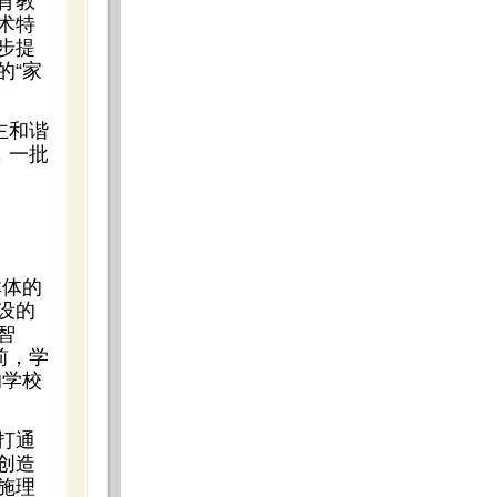
育教
术特
步提
的“家
主和谐
，一批
群体的
设的
智
前，学
的学校
打通
创造
施理