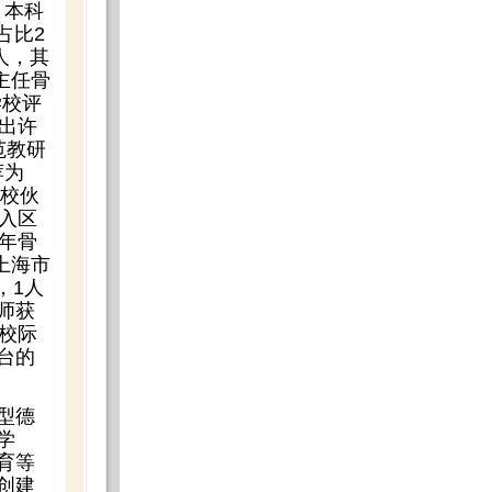
：本科
占比2
5人，其
主任骨
学校评
出许
范教研
荐为
学校伙
入区
年骨
上海市
，1人
师获
校际
台的
型德
学
育等
创建