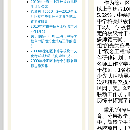
2010年上海市中职校提前批招
作为徐汇区
生计划公示
以上学历占10
徐教科〔2010〕2号2010年徐
5.52%，中
汇区初中毕业升学体育考试工
中学科类区级
作实施细则
2010年本市中招网上报名本月
干2人；学校
22日开始
定的校级骨干
关于做好2010年上海市中等学
多师德高尚、
校高中阶段招生报名工作的通
组”的光荣称
知
市“双名工程
2009年徐汇区中等学校统一文
化考试成绩和去向查询办法
伴研修计划，
2009年徐汇区中考个别报名填
名师工作室学
报志愿安排
干教师，1名
少先队活动展示
次获耕耘奖提名
区园丁奖。3
联动工作坊，
历练中拓宽了
秉承“润泽
育、分层教学
中，塑造学生
品牌项目，丰