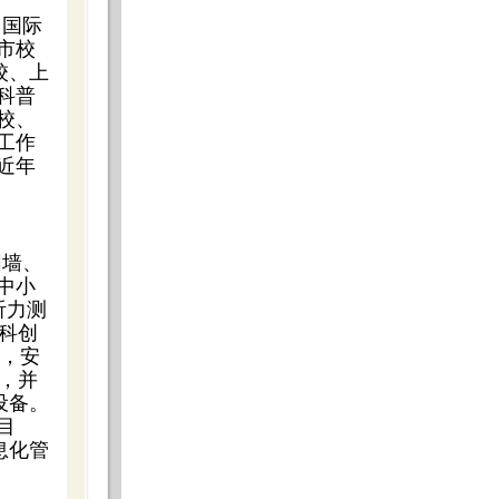
、国际
市校
校、上
科普
校、
工作
近年
围墙、
中小
听力测
科创
个，安
，并
设备。
目
息化管