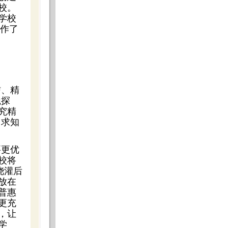
校。
学校
上作了
信、精
践探
究精
，求知
要更优
校将
浇灌后
放在
普惠
更充
，让
学