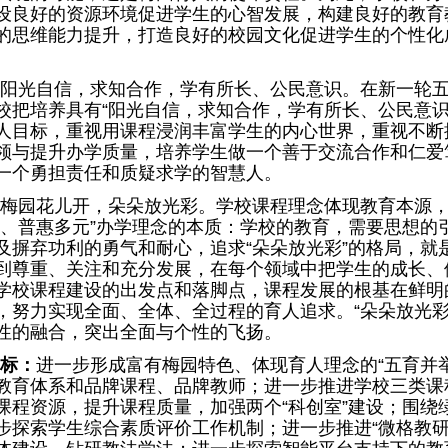
设良好的资源环境促进学生的心智发展，构建良好的教育
的思维能力提升，打造良好的校园文化促进学生的个性化
阳光自信，求知合作，学有所长、公民意识。在新一轮
校把培养具有“阳光自信，求知合作，学有所长、公民意识
人目标，重视用课程浸润丰富学生的内心世界，重视不断
领与提升办学质量，培养学生做一个善于交流合作和仁爱
一个勇担责任和质疑求学的智慧人。
梅园花儿开，朵朵放光彩。学校课程理念体现教育本源
命、普惠多元”办学理念的本质：学校的教育，需要思想的
及摒弃功利的勇气和耐心，追求“朵朵放光彩”的格局，就
到尊重、关注和充分发展，在每个领域中把学生的成长、
学校课程建设的出发点和落脚点，课程发展的根基在鲜明
，努力实现全面、全体、全过程的育人追求。“朵朵放光彩
性的融合，突出全面与个性的飞扬。
标：
进一步形成富有梅园特色、体现育人理念的“五育并举
教育体系和品牌课程、品牌教师；进一步推进学校三类课
课程资源，提升课程质量，加强两个“科创室”建设；围绕
步探索学生综合素质评价工作机制；进一步推进“微格教研