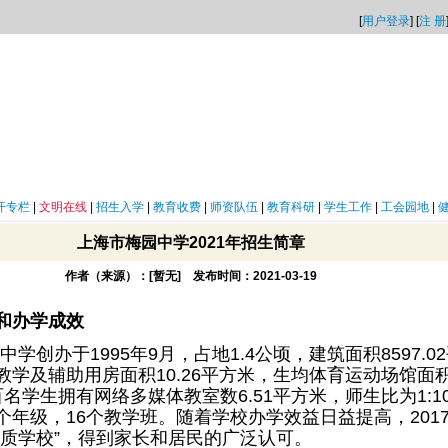
[
用户登录
] [
注 册
开专栏
|
文明在线
|
招生入学
|
教育收费
|
师资队伍
|
教育科研
|
学生工作
|
工会园地
|
上海市梅园中学2021年招生简章
作者（来源）：[暂无] 发布时间：2021-03-19
和办学成效
学创办于1995年9月，占地1.4公顷，建筑面积8597.0
学及辅助用房面积10.26平方米，生均体育运动场馆面积1
名学生拥有网络多媒体教室数6.51平方米，师生比为1:1
个年级，16个教学班。随着学校办学效益日益提高，201
优质学校”，得到家长和居民的广泛认可。