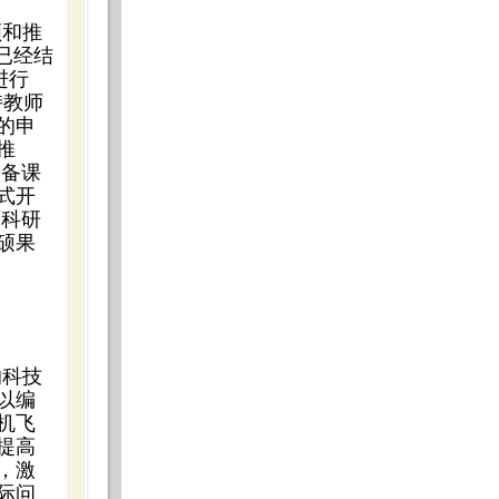
领和推
已经结
进行
持教师
的申
推
、备课
式开
育科研
硕果
的科技
以编
机飞
提高
，激
际问