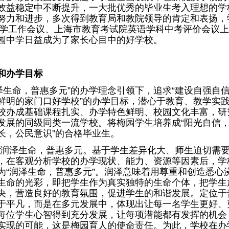
效益稳定中不断提升，一大批优秀的毕业生考入理想的学
努力和进步，多次得到教育局和教院领导的肯定和表扬，
区教学工作会议、上海市教育考试院英语学科中考评价会议
园中学日益成为了家长心目中的好学校。
和办学目标
泽生命，普惠多元”的办学理念引领下，追求“建设自强自
鲜明的家门口好学校”的办学目标，潜心于教育、教学实
校办成基础课程扎实、办学特色鲜明、校园文化丰富，研
发展的同级同类一流学校。将梅园学生培养成“阳光自信
长，公民意识”的合格毕业生。
润泽生命，普惠多元。基于学生差异化大、师生迫切需
，在客观分析学校的办学现状、能力、资源等因素后，学
为“润泽生命，普惠多元”。润泽意味着用尊重和创造悉心
生命的光彩，即把学生作为真实独特的生命个体，把学生
央，营造良好的教育氛围，促进学生的和谐发展。定位于
于平凡，而是在多元发展中，体现出让每一名学生更好、
每位学生心智得到充分发展，让每项潜能都有发挥的机会
实现的可能，这是梅园育人的使命责任。为此，学校在办