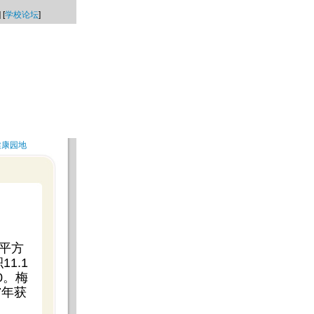
] [
学校论坛
]
健康园地
2平方
1.1
0。梅
7年获