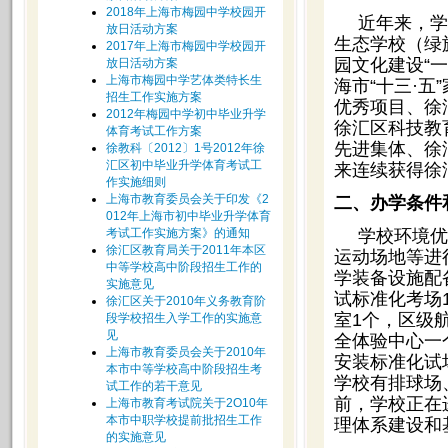
2018年上海市梅园中学校园开
近年来，学
放日活动方案
生态学校（绿
2017年上海市梅园中学校园开
园文化建设“
放日活动方案
上海市梅园中学艺体类特长生
海市“十三·
招生工作实施方案
优秀项目、徐
2012年梅园中学初中毕业升学
徐汇区科技教
体育考试工作方案
先进集体、徐
徐教科〔2012〕1号2012年徐
汇区初中毕业升学体育考试工
来连续获得徐
作实施细则
上海市教育委员会关于印发《2
二、办学条件
012年上海市初中毕业升学体育
考试工作实施方案》的通知
学校环境优
徐汇区教育局关于2011年本区
运动场地等进
中等学校高中阶段招生工作的
学装备设施配
实施意见
试标准化考场
徐汇区关于2010年义务教育阶
室1个，区级
段学校招生入学工作的实施意
见
全体验中心一
上海市教育委员会关于2010年
安装标准化试
本市中等学校高中阶段招生考
学校有排球场
试工作的若干意见
前，学校正在
上海市教育考试院关于2O10年
本市中职学校提前批招生工作
理体系建设和
的实施意见