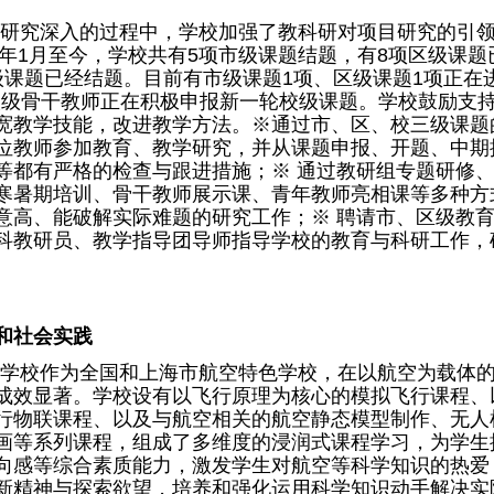
研究深入的过程中，学校加强了教科研对项目研究的引
16年1月至今，学校共有5项市级课题结题，有8项区级课题
级课题已经结题。目前有市级课题1项、区级课题1项正在
位校级骨干教师正在积极申报新一轮校级课题。学校鼓励支
宽教学技能，改进教学方法。※通过市、区、校三级课题
位教师参加教育、教学研究，并从课题申报、开题、中期
等都有严格的检查与跟进措施；※ 通过教研组专题研修
寒暑期培训、骨干教师展示课、青年教师亮相课等多种方
意高、能破解实际难题的研究工作；※ 聘请市、区级教
科教研员、教学指导团导师指导学校的教育与科研工作，
和社会实践
学校作为全国和上海市航空特色学校，在以航空为载体
成效显著。学校设有以飞行原理为核心的模拟飞行课程、
行物联课程、以及与航空相关的航空静态模型制作、无人
画等系列课程，组成了多维度的浸润式课程学习，为学生
向感等综合素质能力，激发学生对航空等科学知识的热爱
新精神与探索欲望，培养和强化运用科学知识动手解决实