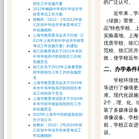
的广泛认可。
招生工作实施方案
2012年梅园中学初中毕业升学
近年来，学校
体育考试工作方案
徐教科〔2012〕1号2012年徐
（绿旗）荣誉、
汇区初中毕业升学体育考试工
品”特色学校、
作实施细则
实验基地、上海
上海市教育委员会关于印发《2
012年上海市初中毕业升学体育
优质学校、徐汇
考试工作实施方案》的通知
范校、徐汇区共
徐汇区教育局关于2011年本区
中等学校高中阶段招生工作的
效，使学校近年
实施意见
徐汇区关于2010年义务教育阶
二、办学条件
段学校招生入学工作的实施意
见
学校环境优美
上海市教育委员会关于2010年
等进行了修缮更
本市中等学校高中阶段招生考
试工作的若干意见
准。现代化设施
上海市教育考试院关于2O10年
2个，理、化、
本市中职学校提前批招生工作
的实施意见
装了多媒体设备
2010年上海市中职校提前批招
录像设备。学校
生计划公示
前，学校正在进
徐教科〔2010〕2号2010年徐
汇区初中毕业升学体育考试工
设。
作实施细则