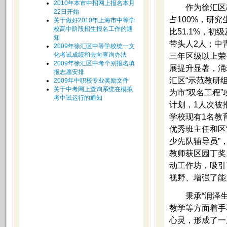
2010年本市中招网上报名本月
作为徐汇区教
22日开始
占100%，研究
关于做好2010年上海市中等学
校高中阶段招生报名工作的通
比51.1%，初
知
带头人2人；中
2009年徐汇区中等学校统一文
化考试成绩和去向查询办法
三年区级以上荣
2009年徐汇区中考个别报名填
展提升显著，涌
报志愿安排
汇区“示范教研
2009年中职校专业奖励文件
关于中考网上查询系统在模拟
为市“双名工程
考中试运行的通知
计划，1人次被
学校现有1名教
优秀班主任和区
少先队辅导员”，
教师获区园丁奖
动工作坊，吸引
视野、增强了能
秉承“润泽生命
教学等方面着手
心灵，形成了一