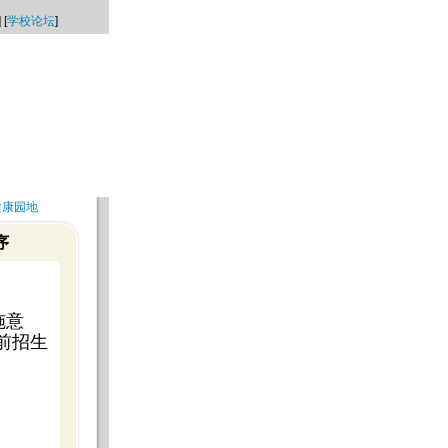
] [
学校论坛
]
健康园地
序
施意
前招生