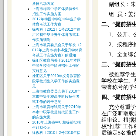
副组长：朱
放日活动方案
上海市梅园中学艺体类特长生
组 员：姜
招生工作实施方案
2012年梅园中学初中毕业升学
二、“提前招生
体育考试工作方案
徐教科〔2012〕1号2012年徐
1、公开、
汇区初中毕业升学体育考试工
作实施细则
2、按程序
上海市教育委员会关于印发《2
012年上海市初中毕业升学体育
3、全面综
考试工作实施方案》的通知
徐汇区教育局关于2011年本区
三、“提前招
中等学校高中阶段招生工作的
实施意见
被推荐学生
徐汇区关于2010年义务教育阶
学校在学生、
段学校招生入学工作的实施意
见
荣誉称号的学
上海市教育委员会关于2010年
四、“提前招
本市中等学校高中阶段招生考
试工作的若干意见
充分尊重学
上海市教育考试院关于2O10年
本市中职学校提前批招生工作
在广泛听取教
的实施意见
组审议。根据
2010年上海市中职校提前批招
校“推荐”工
生计划公示
后确定5名推
徐教科〔2010〕2号2010年徐