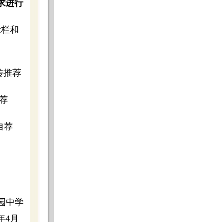
求进行
示栏和
传推荐
推荐
自荐
园中学
0年4月