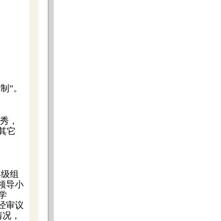
制”。
优秀，
其它
年级组
领导小
学
经审议
情况，