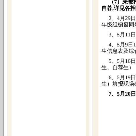
（7）未被
自荐,详见各
2、4月2
年级组橱窗同
3、5月1
4、5月9日
生信息表及综
5、5月16
生、自荐生），网址
6、5月19
生）填报现场
7、5月2