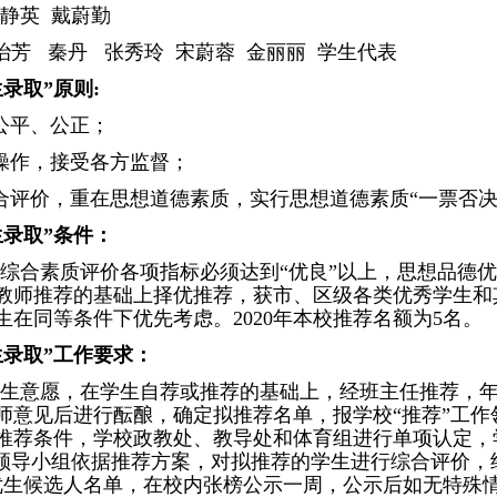
静英 戴蔚勤
治芳 秦丹 张秀玲 宋蔚蓉 金丽丽 学生代表
录取”原则:
公平、公正；
操作，接受各方监督；
合评价，重在思想道德素质，实行思想道德素质“一票否决
生录取”条件：
综合素质评价各项指标必须达到“优良”以上，思想品德
教师推荐的基础上择优推荐，获市、区级各类优秀学生和
生在同等条件下优先考虑。2020年本校推荐名额为5名。
生录取”工作要求：
生意愿，在学生自荐或推荐的基础上，经班主任推荐，
师意见后进行酝酿，确定拟推荐名单，报学校“推荐”工作
推荐条件，学校政教处、教导处和体育组进行单项认定，
作领导小组依据推荐方案，对拟推荐的学生进行综合评价，
优生候选人名单，在校内张榜公示一周，公示后如无特殊