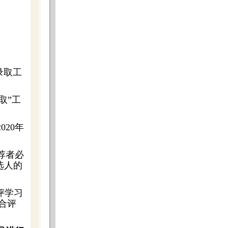
录取工
取”工
20年
荐者必
选人的
评学习
合评