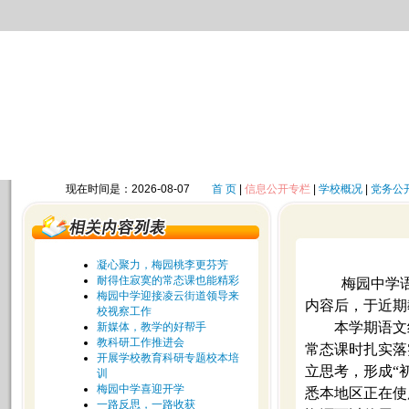
现在时间是：2026-08-07
首 页
|
信息公开专栏
|
学校概况
|
党务公
凝心聚力，梅园桃李更芬芳
耐得住寂寞的常态课也能精彩
梅园中学
梅园中学迎接凌云街道领导来
内容后，于近期
校视察工作
本学期语文
新媒体，教学的好帮手
教科研工作推进会
常态课时扎实落
开展学校教育科研专题校本培
立思考，形成
“
训
梅园中学喜迎开学
悉本地区正在使
一路反思，一路收获