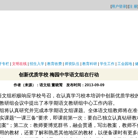
[
用户登录
] [
注 册
开专栏
|
文明在线
|
招生入学
|
教育收费
|
师资队伍
|
教育科研
|
学生工作
|
工会园地
|
创新优质学校 梅园中学语文组在行动
作者（来源）：语文组 董晓莺 发布时间：2013-09-09
语文组积极响应学校号召，在认真学习校本培训中创新优质学校
教研组会议中提出了本学期语文教研组中心工作内容。
组将认真研究并完成本学期语文组课题。全体语文组教师将在准
实课题“一课三备”要求，即课前
第一次：要自己独立认真钻研教
初案
”
；第二次：教师要博览群书，融会贯通，写出教案，教师不
用的教材，还要了解和熟悉其他地区的教材，以便备课时有更多