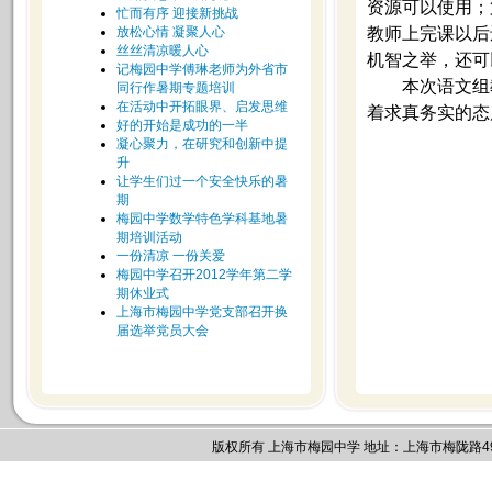
资源可以使用；
忙而有序 迎接新挑战
放松心情 凝聚人心
教师上完课以后
丝丝清凉暖人心
机智之举，还可
记梅园中学傅琳老师为外省市
本次语文组
同行作暑期专题培训
在活动中开拓眼界、启发思维
着求真务实的态
好的开始是成功的一半
凝心聚力，在研究和创新中提
升
让学生们过一个安全快乐的暑
期
梅园中学数学特色学科基地暑
期培训活动
一份清凉 一份关爱
梅园中学召开2012学年第二学
期休业式
上海市梅园中学党支部召开换
届选举党员大会
版权所有 上海市梅园中学 地址：上海市梅陇路495号 