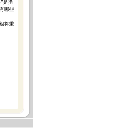
案
”
是指
有哪些
组将秉