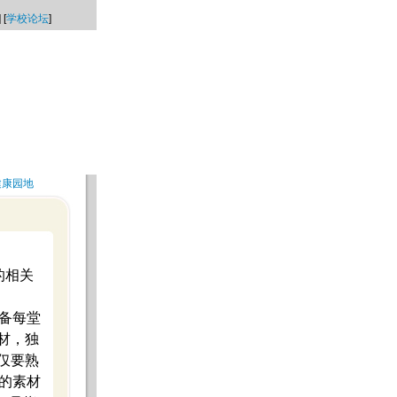
] [
学校论坛
]
健康园地
的相关
备每堂
材，独
仅要熟
的素材