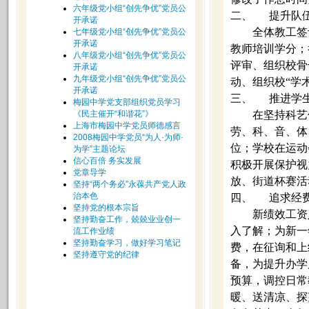
六年级党小组“创先争优”党员公
二、
提升队
开承诺
全体教工签
七年级党小组“创先争优”党员公
开承诺
教师培训学分；
八年级党小组“创先争优”党员公
评审、组织校骨
开承诺
九年级党小组“创先争优”党员公
动、组织校“学
开承诺
三、
推进学
梅园中学党支部组织党员学习
《民主催开“和谐花”》
在坚持科艺
上海市梅园中学党员师德感言
劳、科、音、体
2008梅园中学党员“为人·为师·
位；学校在运动
为学”主题论坛
信心百倍 务实发展
积极开展保护视
党章导学
放、街道杯赛活
坚持“两个务必”永葆共产党人政
治本色
四、
追求经
坚持党的根本宗旨
新绩效工资
坚持勤奋工作，兢兢业业创一
入了解；为新一
流工作业绩
坚持勤奋学习，做好学习笔记
费，在征询和上
坚持遵守党的纪律
备，为提升办学
预算，调控日常
暖、送清凉、探