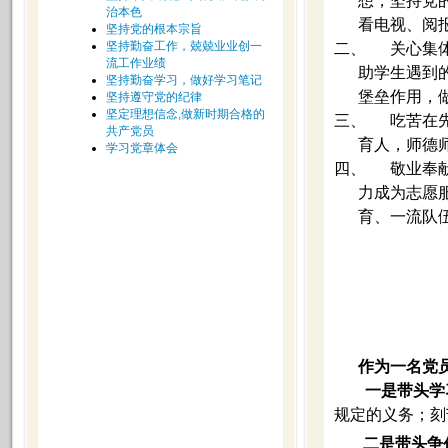
想，坚持党
治本色
看电视、阅
坚持党的根本宗旨
坚持勤奋工作，兢兢业业创一
二、
关心集
流工作业绩
助学生遇到
坚持勤奋学习，做好学习笔记
堡垒作用，
坚持遵守党的纪律
坚定理想信念,做新时期合格的
三、
吃苦在
共产党员
育人，师德
学习党章体会
四、
敬业奉
力成为志愿
育、一流队
作为一名党
一是带头学
规定的义务；刻
二是带头争