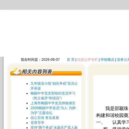
现在时间是：2026-08-07
首 页
|
信息公开专栏
|
学校概况
|
党务公
九年级党小组“创先争优”党员公
开承诺
梅园中学党支部组织党员学习
《民主催开“和谐花”》
上海市梅园中学党员师德感言
2008梅园中学党员“为人·为师·
我是邵颖珠
为学”主题论坛
构建和谐校园奠
信心百倍 务实发展
一、
认真学
党章导学
坚持“两个务必”永葆共产党人政