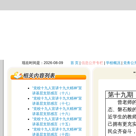
现在时间是：2026-08-09
首 页
|
信息公开专栏
|
学校概况
|
党务公
“党校十九人宣讲十九大精神”宣
讲基层支部感言（十八）
第十九期
“党校十九人宣讲十九大精神”宣
曾老师
讲基层支部感言（十七）
“党校十九人宣讲十九大精神”宣
态、磐石般
讲基层支部感言（十六）
近学生的教
“党校十九人宣讲十九大精神”宣
己拥有更充
讲基层支部感言（十五）
“党校十九人宣讲十九大精神”宣
民众齐奋斗
讲基层支部感言（十四）