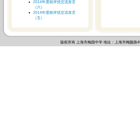
2014年度校评优交流发言
（六）
2014年度校评优交流发言
（五）
版权所有 上海市梅园中学 地址：上海市梅陇路495号 