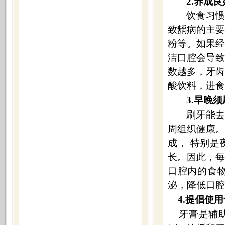
2.
养成良
饮食习惯
致龋病的主
粉等。如果
洁口腔会导
数越多，牙
酸饮料，进食
3.
早晚须
刷牙能去
周组织健康
成， 特别
长。因此，
口腔内的食
泌，降低口腔
4.
提倡使用
牙膏是辅