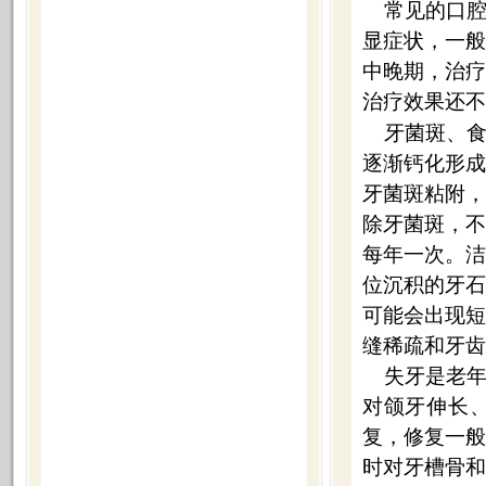
常见的口
显症状，一
中晚期，治
治疗效果还不
牙菌斑、
逐渐钙化形
牙菌斑粘附
除牙菌斑，
每年一次。
位沉积的牙
可能会出现
缝稀疏和牙齿
失牙是老
对颌牙伸长
复，修复一
时对牙槽骨和