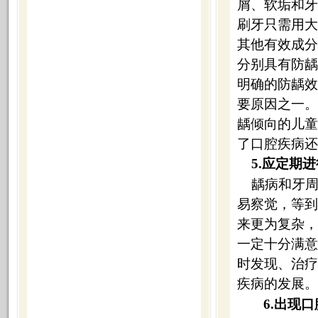
屑、软垢和
刷牙只需用
其他有效成
分别具有防
明确的防龋
要原因之一
龋倾向的儿
了口腔疾病还
5.
应定期进
龋病和牙
易察觉，等
来更为复杂
一定十分满
时发现、治
疾病的发展。
6.
出现口