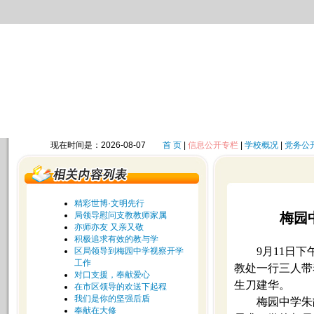
现在时间是：2026-08-07
首 页
|
信息公开专栏
|
学校概况
|
党务公
精彩世博·文明先行
局领导慰问支教教师家属
梅园
亦师亦友 又亲又敬
积极追求有效的教与学
9
月
11
日
下
区局领导到梅园中学视察开学
工作
教处一行三人带
对口支援，奉献爱心
生刀建华。
在市区领导的欢送下起程
我们是你的坚强后盾
梅园中学朱
奉献在大修