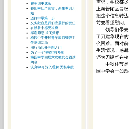
需求，学校都尽
在军训中成长
骄阳中庄严宣誓，新生军训开
上海普陀区曹杨
始
把这个信息转达
迈好中学第一步
前去看望慰问。
义务献血是我们应履行的责任
在酷暑中感受凉爽
领导们
带去
感谢师恩 放飞梦想
了
刀建华
现在的
梅园中学开展青年教师暨班主
任培训活动
么困难。面对前
用行动叩开理想之门
生活情况，感
谢
为了一个“特殊”的考生
还为
刀建华
在校
梅园中学四届六次教代会圆满
闭幕
中秋佳节是
认真学习 深入理解 无私奉献
园中学会一如既